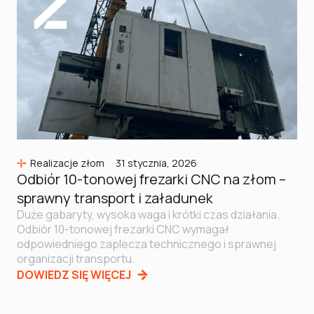
Realizacje złom
31 stycznia, 2026
Odbiór 10-tonowej frezarki CNC na złom –
sprawny transport i załadunek
Duże gabaryty, wysoka waga i krótki czas działania.
Odbiór 10-tonowej frezarki CNC wymagał
odpowiedniego zaplecza technicznego i sprawnej
organizacji transportu.
DOWIEDZ SIĘ WIĘCEJ