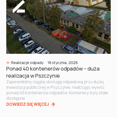
Realizacje odpady
18 stycznia, 2026
Ponad 40 kontenerów odpadów – duża
realizacja w Pszczynie
Zapewniliśmy ciągłą obsługę odpadową przy dużej
inwestycji publicznej w Pszczynie, realizując wywóz
ponad 40 kontenerów odpadów. Kontenery były stale
dostępne
DOWIEDZ SIĘ WIĘCEJ