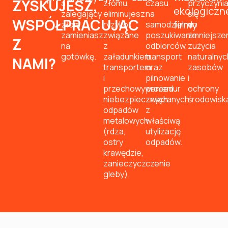
ZYSKUJESZ,
a
złomu,
czasu
przyczyni
ekologiczn
zalegający
eliminujesz
na
się
WSPÓŁPRACUJĄC
firmy
złom
ryzyko
samodzielne
do
zamieniasz
związane
poszukiwanie
zmniejsze
Z
na
z
odbiorców,
zużycia
gotówkę.
załadunkiem,
transport
naturalnyc
NAMI?
transportem
oraz
zasobów
i
pilnowanie
i
przechowywaniem
procedur
ochrony
niebezpiecznych
związanych
środowisk
odpadów
z
metalowych
właściwą
(rdza,
utylizację
ostry
odpadów.
krawędzie,
zanieczyczczenie
gleby).