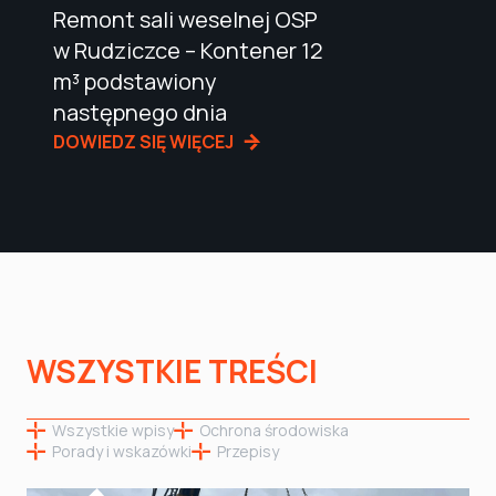
Remont sali weselnej OSP
w Rudziczce – Kontener 12
m³ podstawiony
następnego dnia
DOWIEDZ SIĘ WIĘCEJ
WSZYSTKIE TREŚCI
Wszystkie wpisy
Ochrona środowiska
Porady i wskazówki
Przepisy