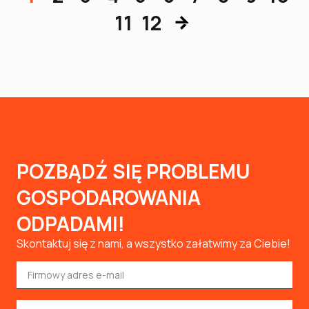
11
12
POZBĄDŹ SIĘ PROBLEMU
GOSPODAROWANIA
ODPADAMI!
Skontaktuj się z nami, a wszystko załatwimy za Ciebie!