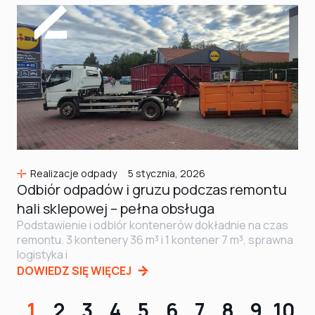
Realizacje odpady
5 stycznia, 2026
Odbiór odpadów i gruzu podczas remontu
hali sklepowej – pełna obsługa
Podstawienie i odbiór kontenerów dokładnie na czas
remontu. 3 kontenery 36 m³ i 1 kontener 7 m³, sprawna
logistyka i
DOWIEDZ SIĘ WIĘCEJ
1
2
3
4
5
6
7
8
9
10