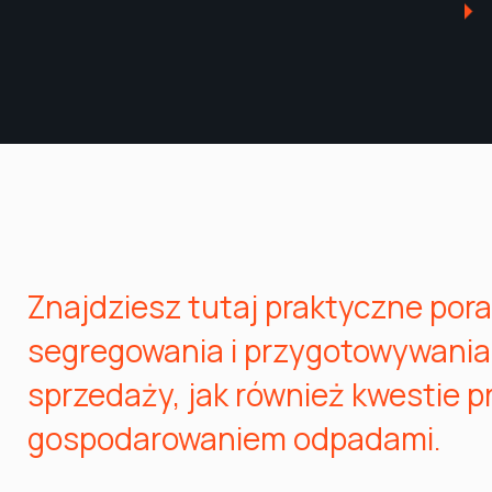
Znajdziesz tutaj praktyczne por
segregowania i przygotowywania
sprzedaży, jak również kwestie 
gospodarowaniem odpadami.