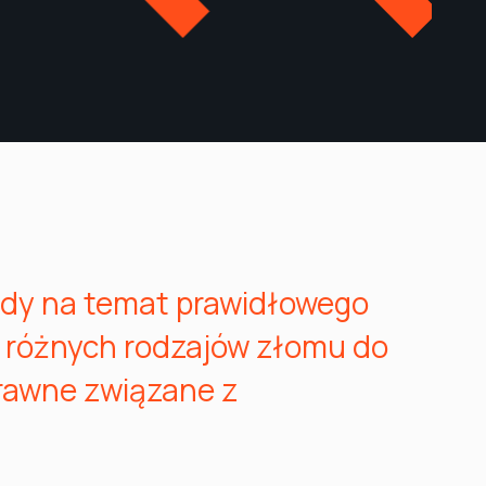
ady na temat prawidłowego
 różnych rodzajów złomu do
prawne związane z