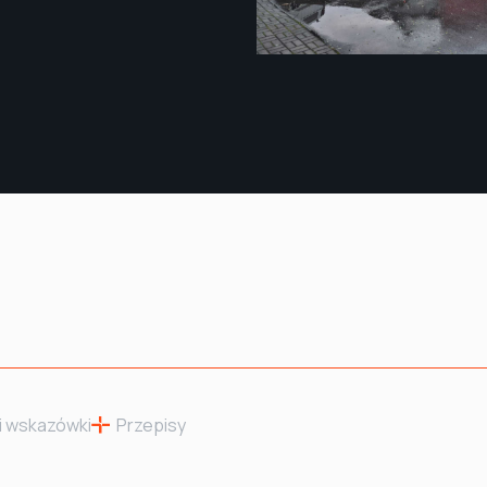
i wskazówki
Przepisy