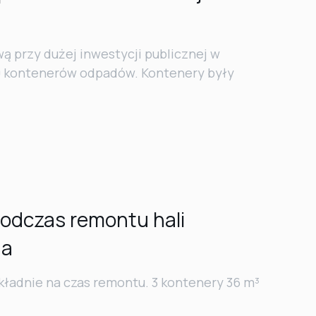
 przy dużej inwestycji publicznej w
0 kontenerów odpadów. Kontenery były
podczas remontu hali
ga
ładnie na czas remontu. 3 kontenery 36 m³