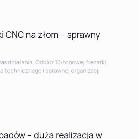
ki CNC na złom – sprawny
zas działania. Odbiór 10-tonowej frezarki
technicznego i sprawnej organizacji
adów – duża realizacja w