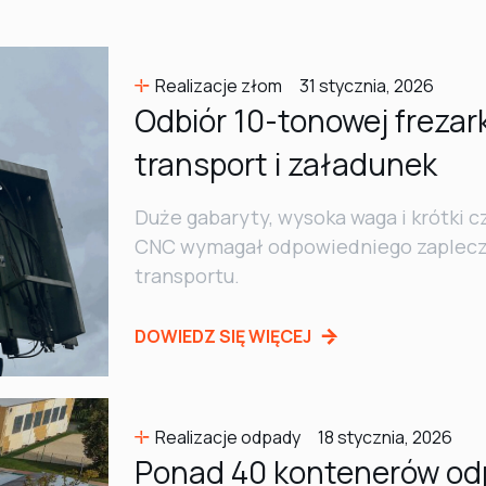
Realizacje złom
31 stycznia, 2026
Odbiór 10-tonowej frezar
transport i załadunek
Duże gabaryty, wysoka waga i krótki c
CNC wymagał odpowiedniego zaplecza 
transportu.
DOWIEDZ SIĘ WIĘCEJ
Realizacje odpady
18 stycznia, 2026
Ponad 40 kontenerów odp