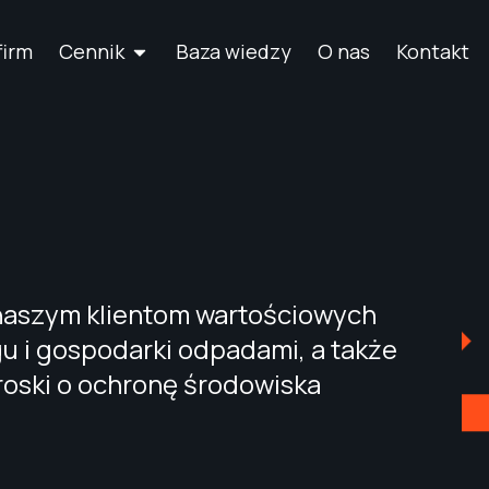
firm
Cennik
Baza wiedzy
O nas
Kontakt
naszym klientom wartościowych
gu i gospodarki odpadami, a także
roski o ochronę środowiska