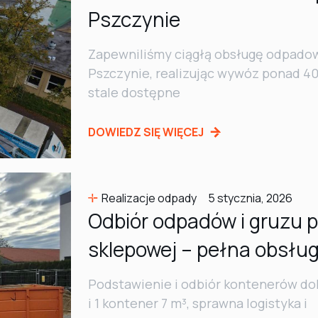
Pszczynie
Zapewniliśmy ciągłą obsługę odpadową
Pszczynie, realizując wywóz ponad 4
stale dostępne
DOWIEDZ SIĘ WIĘCEJ
Realizacje odpady
5 stycznia, 2026
Odbiór odpadów i gruzu 
sklepowej – pełna obsłu
Podstawienie i odbiór kontenerów dok
i 1 kontener 7 m³, sprawna logistyka i