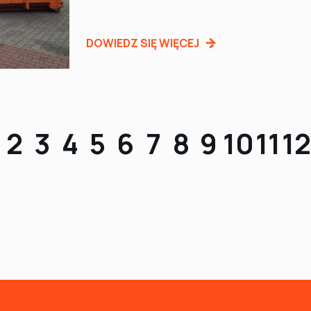
DOWIEDZ SIĘ WIĘCEJ
2
3
4
5
6
7
8
9
10
11
12