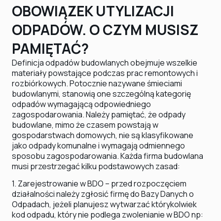
OBOWIĄZEK UTYLIZACJI
ODPADÓW. O CZYM MUSISZ
PAMIĘTAĆ?
Definicja odpadów budowlanych obejmuje wszelkie
materiały powstające podczas prac remontowych i
rozbiórkowych. Potocznie nazywane śmieciami
budowlanymi, stanowią one szczególną kategorię
odpadów wymagającą odpowiedniego
zagospodarowania. Należy pamiętać, że odpady
budowlane, mimo że czasem powstają w
gospodarstwach domowych, nie są klasyfikowane
jako odpady komunalne i wymagają odmiennego
sposobu zagospodarowania. Każda firma budowlana
musi przestrzegać kilku podstawowych zasad:
1. Zarejestrowanie w BDO – przed rozpoczęciem
działalności należy zgłosić firmę do Bazy Danych o
Odpadach, jeżeli planujesz wytwarzać którykolwiek
kod odpadu, który nie podlega zwolenianie w BDO np: