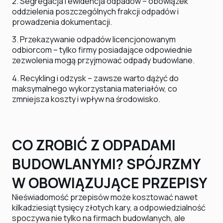
2. Segregacja i ewidencja odpadów – obowiązek
oddzielenia poszczególnych frakcji odpadów i
prowadzenia dokumentacji.
3. Przekazywanie odpadów licencjonowanym
odbiorcom – tylko firmy posiadające odpowiednie
zezwolenia mogą przyjmować odpady budowlane.
4. Recykling i odzysk – zawsze warto dążyć do
maksymalnego wykorzystania materiałów, co
zmniejsza koszty i wpływ na środowisko.
CO ZROBIĆ Z ODPADAMI
BUDOWLANYMI? SPÓJRZMY
W OBOWIĄZUJĄCE PRZEPISY
Nieświadomość przepisów może kosztować nawet
kilkadziesiąt tysięcy złotych kary, a odpowiedzialność
spoczywa nie tylko na firmach budowlanych, ale