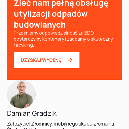
Zleć nam pełną obsługę
utylizacji odpadów
budowlanych
Przejmiemy odpowiedzialność za BDO,
dostarczymy kontenery i zadbamy o skuteczny
recykling.
UZYSKAJ WYCENĘ
Damian Gradzik
Założyciel Złomnicy, mobilnego skupu złomu na