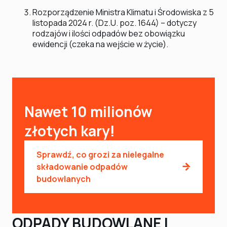
Rozporządzenie Ministra Klimatu i Środowiska z 5
listopada 2024 r. (Dz.U. poz. 1644) – dotyczy
rodzajów i ilości odpadów bez obowiązku
ewidencji (czeka na wejście w życie).
Nawet 10 milionów
złotych kary!
Sprawdź, co grozi za nielegalne
składowanie odpadów
budowlanych
ODPADY BUDOWLANE I