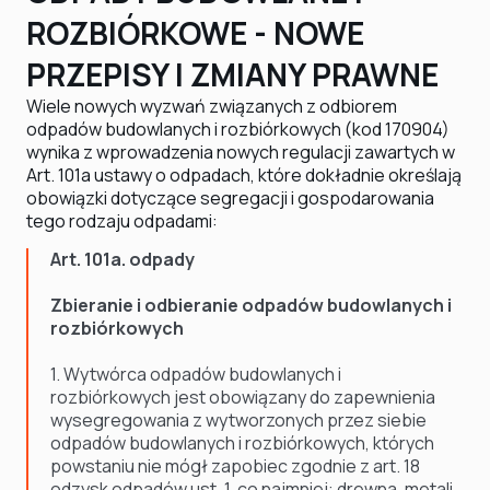
ROZBIÓRKOWE - NOWE
PRZEPISY I ZMIANY PRAWNE
Wiele nowych wyzwań związanych z odbiorem
odpadów budowlanych i rozbiórkowych (kod 170904)
wynika z wprowadzenia nowych regulacji zawartych w
Art. 101a ustawy o odpadach, które dokładnie określają
obowiązki dotyczące segregacji i gospodarowania
tego rodzaju odpadami:
Art. 101a. odpady
Zbieranie i odbieranie odpadów budowlanych i
rozbiórkowych
1. Wytwórca odpadów budowlanych i
rozbiórkowych jest obowiązany do zapewnienia
wysegregowania z wytworzonych przez siebie
odpadów budowlanych i rozbiórkowych, których
powstaniu nie mógł zapobiec zgodnie z art. 18
odzysk odpadów ust. 1, co najmniej: drewna, metali,