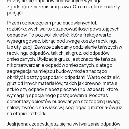
Pozbycie się odpadów budowlanych wymaga
zgodności z przepisami prawa. Oto kroki, które należy
podjąć:
Przed rozpoczęciem prac budowlanych lub
rozbiórkowych warto oszacować ilości powstających
odpadów. To pozwoli określić, które frakcje warto
wysegregować, biorąc pod uwagę koszty recyklingu
lub utylizacji. Zawsze zalecamy oddzielanie tańszych w
recyklingu odpadów, takich jak gruz, od odpadów
zmieszanych. Utylizacja gruzu jest znacznie tańsza
niż przetwarzanie odpadów zmieszanych, dlatego
segregacja na miejscu budowy może znacząco
obniżyć koszty gospodarki odpadami. Warto oddzielić
gruz od innych materiałów, takich jak drewno, metale,
szkło czy odpady niebezpieczne (np. azbest), które
wymagają specjalnego postępowania. Podczas
demontaży obiektów budowlanych szczególną uwagę
należy zwrócić na właściwą segregację materiałów już
na etapie rozbiórki.
Jeśli jednak zdecydujesz się na wytwarzanie odpadów