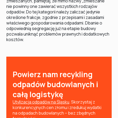
zmieszanych, pamiętaj, że mimo nazwy „zmieszane”
nie powinny one zawierać wszystkich rodzajów
odpadów. Do tej kategorii należy zaliczać jedynie
określone frakcje, zgodnie z przepisami i zasadami
właściwego gospodarowania odpadami. Dbanie o
odpowiednią segregację już na etapie budowy
pozwala uniknąć problemów prawnych i dodatkowych
kosztów.
Powierz nam recykling
odpadów budowlanych i
całą logistykę
Utylizacja odpadów na Śląsku
. Skorzystaj z
konkurencyjnych cen złomu i zredukuj wydatki
na odpadach budowlanych – bez zbędnych