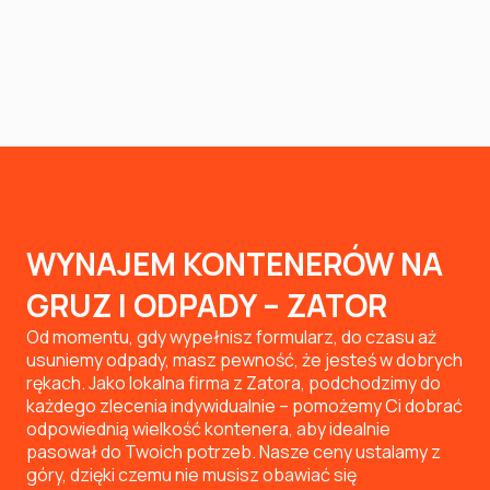
WYNAJEM KONTENERÓW NA
GRUZ I ODPADY – ZATOR
Od momentu, gdy wypełnisz formularz, do czasu aż
usuniemy odpady, masz pewność, że jesteś w dobrych
rękach. Jako lokalna firma z Zatora, podchodzimy do
każdego zlecenia indywidualnie – pomożemy Ci dobrać
odpowiednią wielkość kontenera, aby idealnie
pasował do Twoich potrzeb. Nasze ceny ustalamy z
góry, dzięki czemu nie musisz obawiać się