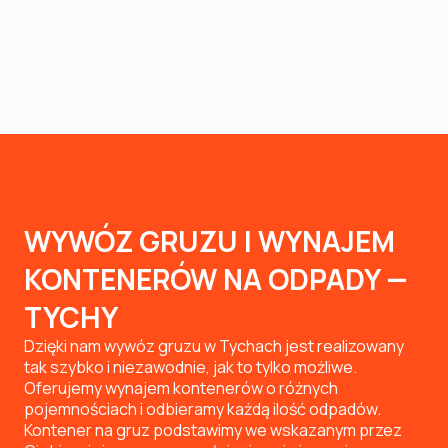
WYWÓZ GRUZU I WYNAJEM
KONTENERÓW NA ODPADY —
TYCHY
Dzięki nam wywóz gruzu w Tychach jest realizowany
tak szybko i niezawodnie, jak to tylko możliwe.
Oferujemy wynajem kontenerów o różnych
pojemnościach i odbieramy każdą ilość odpadów.
Kontener na gruz podstawimy we wskazanym przez