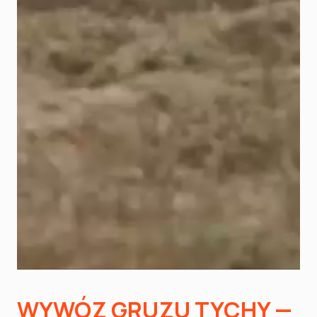
WYWÓZ GRUZU TYCHY —