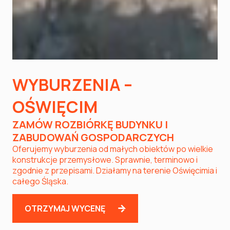
WYBURZENIA –
OŚWIĘCIM
ZAMÓW ROZBIÓRKĘ BUDYNKU I
ZABUDOWAŃ GOSPODARCZYCH
Oferujemy wyburzenia od małych obiektów po wielkie
konstrukcje przemysłowe. Sprawnie, terminowo i
zgodnie z przepisami. Działamy na terenie Oświęcimia i
całego Śląska.
OTRZYMAJ WYCENĘ