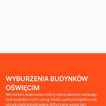
WYBURZENIA BUDYNKÓW
OŚWIĘCIM
Nie musisz analizować oferty wykonawców na każdą z
tych pojedynczych usług. Realizujemy kompleksowe
usługi ogólnobudowlane dotyczące wyburzeń,