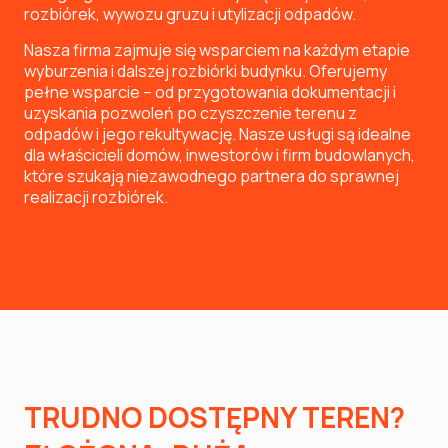
rozbiórek, wywozu gruzu i utylizacji odpadów.
Nasza firma zajmuje się wsparciem na każdym etapie
wyburzenia i dalszej rozbiórki budynku. Oferujemy
pełne wsparcie – od przygotowania dokumentacji i
uzyskania pozwoleń po czyszczenie terenu z
odpadów i jego rekultywację. Nasze usługi są idealne
dla właścicieli domów, inwestorów i firm budowlanych,
które szukają niezawodnego partnera do sprawnej
realizacji rozbiórek.
TRUDNO DOSTĘPNY TEREN?